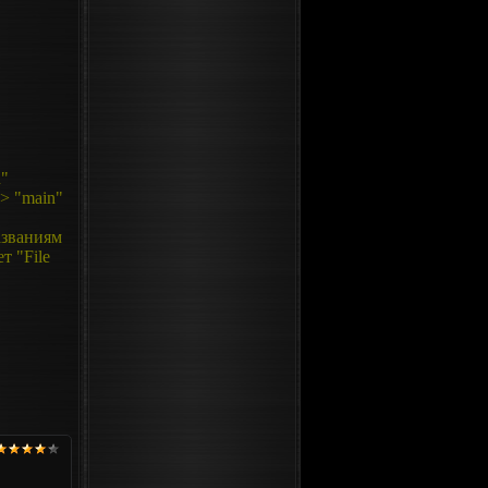
n"
-> "main"
азваниям
т "File