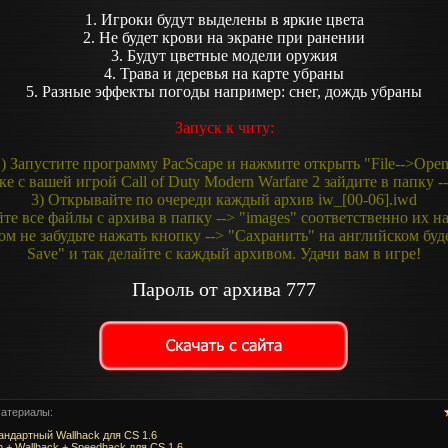
1. Игроки будут выделены в яркие цвета
2. Не будет крови на экране при ранении
3. Будут цветные модели оружия
4. Трава и деревья на карте убраны
5. Разные эффекты погоды например: снег, дождь убраны
Запуск к читу:
) Запустите программу PacScape и нажмите открыть "File-->Ope
ке с вашей игрой Call of Duty Modern Warfare 2 зайдите в папку -
3) Открывайте по очереди каждый архив iw_[00-06].iwd
йте все файлы с архива в папку --> "images" соответственно их н
ом не забудьте нажать кнопку --> "Сахранить" на английском буде
Save" и так делайте с каждый архивом. Удачи вам в игре!
Пароль от архива 777
атериалы:
андартный Wallhack для CS 1.6
m + Wallhack + Speedhack для CS 1.6