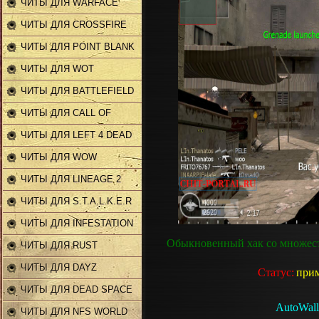
ЧИТЫ ДЛЯ WARFACE
ЧИТЫ ДЛЯ CROSSFIRE
ЧИТЫ ДЛЯ POINT BLANK
ЧИТЫ ДЛЯ WOT
ЧИТЫ ДЛЯ BATTLEFIELD
ЧИТЫ ДЛЯ CALL OF
DUTY
ЧИТЫ ДЛЯ LEFT 4 DEAD
2
ЧИТЫ ДЛЯ WOW
ЧИТЫ ДЛЯ LINEAGE 2
ЧИТЫ ДЛЯ S.T.A.L.K.E.R
ЧИТЫ ДЛЯ INFESTATION
Обыкновенный хак со множест
ЧИТЫ ДЛЯ RUST
ЧИТЫ ДЛЯ DAYZ
Статус:
прим
ЧИТЫ ДЛЯ DEAD SPACE
AutoWall
2
ЧИТЫ ДЛЯ NFS WORLD