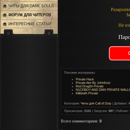
ЧИТЫ ДЛЯ DARK SOULS
Разархив
З
2
ФОРУМ ДЛЯ ЧИТЕРОВ
ИНТЕРЕСНЫЕ СТАТЬИ
Не из
Паро
Похожие материалы:
Private Hack
Private Aim By Johnfrost
Red Drag0n Private
N1CEBOY AND DMX PRIVATE WALL
Killdeath Private
Категория
:
Читы для Call of Duty
|
Добавил
: 
Просмотров
:
2101
|
Загрузок
:
987
|
Рейтинг
:
Всего комментариев
:
0