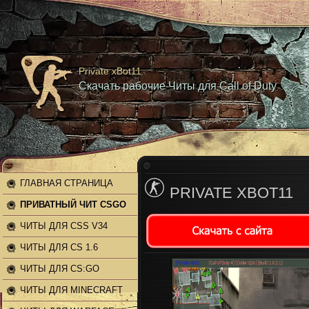
Private xBot11
Скачать рабочие Читы для Call of Duty
ГЛАВНАЯ СТРАНИЦА
PRIVATE XBOT11
ПРИВАТНЫЙ ЧИТ CSGO
ЧИТЫ ДЛЯ CSS V34
ЧИТЫ ДЛЯ CS 1.6
ЧИТЫ ДЛЯ CS:GO
ЧИТЫ ДЛЯ MINECRAFT