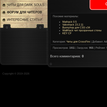
ЧИТЫ ДЛЯ DARK SOULS
2
ФОРУМ ДЛЯ ЧИТЕРОВ
Похожие материалы:
ИНТЕРЕСНЫЕ СТАТЬИ
Mathack 0.5
Valvehack 23.2.11
Bunnyhop для CSS v34
WallHack чит прозрачные стены
KEY CF
Категория
:
Читы для CrossFire
|
Добавил
: A
Просмотров
:
1911
|
Загрузок
:
955
|
Рейтинг
:
Всего комментариев
:
0
Copyright © 2019-
2026