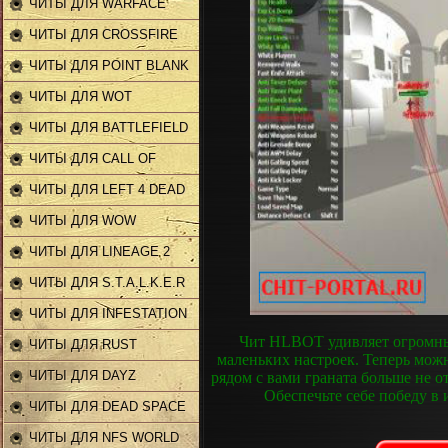
ЧИТЫ ДЛЯ WARFACE
ЧИТЫ ДЛЯ CROSSFIRE
ЧИТЫ ДЛЯ POINT BLANK
ЧИТЫ ДЛЯ WOT
ЧИТЫ ДЛЯ BATTLEFIELD
ЧИТЫ ДЛЯ CALL OF
DUTY
ЧИТЫ ДЛЯ LEFT 4 DEAD
2
ЧИТЫ ДЛЯ WOW
ЧИТЫ ДЛЯ LINEAGE 2
ЧИТЫ ДЛЯ S.T.A.L.K.E.R
ЧИТЫ ДЛЯ INFESTATION
Чит HLBOT удивляет огромны
ЧИТЫ ДЛЯ RUST
маленьких настроек. Теперь можн
ЧИТЫ ДЛЯ DAYZ
рядом с вами граната больше не о
Обеспечьте себе победу в и
ЧИТЫ ДЛЯ DEAD SPACE
2
ЧИТЫ ДЛЯ NFS WORLD