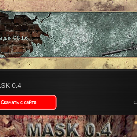
ы для CS 1.6
SK 0.4
01