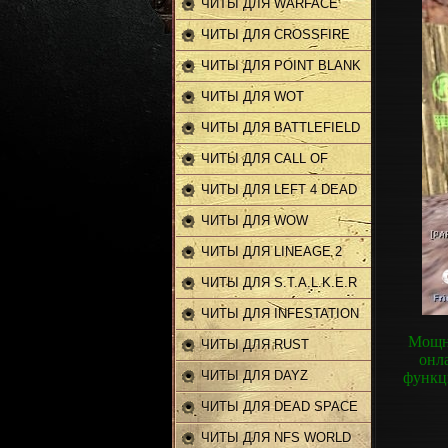
ЧИТЫ ДЛЯ WARFACE
ЧИТЫ ДЛЯ CROSSFIRE
ЧИТЫ ДЛЯ POINT BLANK
ЧИТЫ ДЛЯ WOT
ЧИТЫ ДЛЯ BATTLEFIELD
ЧИТЫ ДЛЯ CALL OF
DUTY
ЧИТЫ ДЛЯ LEFT 4 DEAD
2
ЧИТЫ ДЛЯ WOW
ЧИТЫ ДЛЯ LINEAGE 2
ЧИТЫ ДЛЯ S.T.A.L.K.E.R
ЧИТЫ ДЛЯ INFESTATION
Мощны
ЧИТЫ ДЛЯ RUST
онл
ЧИТЫ ДЛЯ DAYZ
функц
ЧИТЫ ДЛЯ DEAD SPACE
2
ЧИТЫ ДЛЯ NFS WORLD