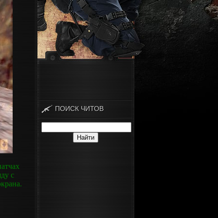
ПОИСК ЧИТОВ
патчах
ду с
крана.