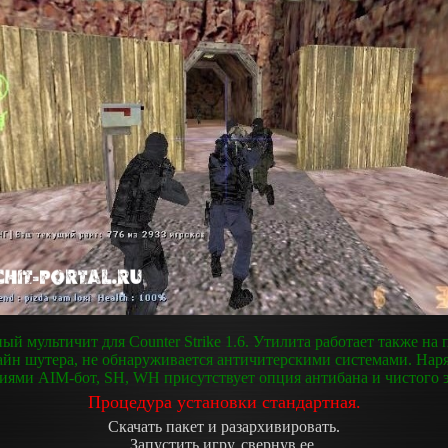
й мультичит для Counter Strike 1.6. Утилита работает также на 
айн шутера, не обнаруживается античитерскими системами. Наря
иями AIM-бот, SH, WH присутствует опция антибана и чистого э
Процедура установки стандартная.
Скачать пакет и разархивировать.
Запустить игру, свернув ее.