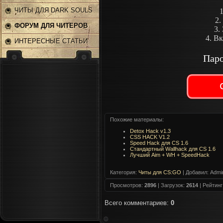
ЧИТЫ ДЛЯ DARK SOULS
2.
2
ФОРУМ ДЛЯ ЧИТЕРОВ
3.
4. В
ИНТЕРЕСНЫЕ СТАТЬИ
Паро
Похожие материалы:
Detox Hack v1.3
CSS HACK V1.2
Speed Hack для CS 1.6
Стандартный Wallhack для CS 1.6
Лучший Aim + WH + SpeedHack
Категория
:
Читы для CS:GO
|
Добавил
: Admi
Просмотров
:
2896
|
Загрузок
:
2614
|
Рейтинг
Всего комментариев
:
0