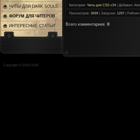
Категория
:
Читы для CSS v34
|
Добавил
: Adm
ЧИТЫ ДЛЯ DARK SOULS
Просмотров
:
3699
|
Загрузок
:
1297
|
Рейтинг
2
ФОРУМ ДЛЯ ЧИТЕРОВ
Всего комментариев
:
0
ИНТЕРЕСНЫЕ СТАТЬИ
Copyright © 2019-
2026