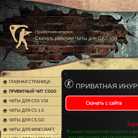
Приватная инурия
Скачать рабочие Читы для CSS v34
ГЛАВНАЯ СТРАНИЦА
ПРИВАТНАЯ ИНУ
ПРИВАТНЫЙ ЧИТ CSGO
ЧИТЫ ДЛЯ CSS V34
ЧИТЫ ДЛЯ CS 1.6
ЧИТЫ ДЛЯ CS:GO
Здра
ЧИТЫ ДЛЯ MINECRAFT
Я нашел приватную инурию и реш
что она полностью безпаливная.