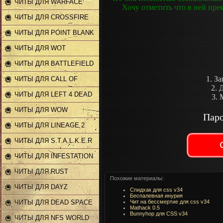
ЧИТЫ ДЛЯ WARFACE
Хочу отметить что в ней пре
ЧИТЫ ДЛЯ CROSSFIRE
ЧИТЫ ДЛЯ POINT BLANK
ЧИТЫ ДЛЯ WOT
ЧИТЫ ДЛЯ BATTLEFIELD
1. З
ЧИТЫ ДЛЯ CALL OF
2. 
DUTY
ЧИТЫ ДЛЯ LEFT 4 DEAD
3.
2
ЧИТЫ ДЛЯ WOW
Паро
ЧИТЫ ДЛЯ LINEAGE 2
ЧИТЫ ДЛЯ S.T.A.L.K.E.R
ЧИТЫ ДЛЯ INFESTATION
ЧИТЫ ДЛЯ RUST
Похожие материалы:
ЧИТЫ ДЛЯ DAYZ
Спидхак для css v34
Беспалевная инурия
ЧИТЫ ДЛЯ DEAD SPACE
Чит на бессмертие для css v34
Mathack 0.5
Bunnyhop для CSS v34
2
ЧИТЫ ДЛЯ NFS WORLD