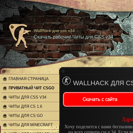
WallHack для css v34
Скачать рабочие Читы для CSS v34
ГЛАВНАЯ СТРАНИЦА
WALLHACK ДЛЯ CS
ПРИВАТНЫЙ ЧИТ CSGO
ЧИТЫ ДЛЯ CSS V34
ЧИТЫ ДЛЯ CS 1.6
ЧИТЫ ДЛЯ CS:GO
Здра
ЧИТЫ ДЛЯ MINECRAFT
Хочу поделится с вами беспалив
на всех сервера css v.34. Если 