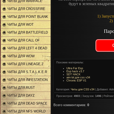
ЧИТЫ ДЛЯ WARFACE
будут в зеленых квадратик
ЧИТЫ ДЛЯ CROSSFIRE
1) Запуст
ЧИТЫ ДЛЯ POINT BLANK
2)
ЧИТЫ ДЛЯ WOT
Паро
ЧИТЫ ДЛЯ BATTLEFIELD
ЧИТЫ ДЛЯ CALL OF
DUTY
ЧИТЫ ДЛЯ LEFT 4 DEAD
2
ЧИТЫ ДЛЯ WOW
Похожие материалы:
ЧИТЫ ДЛЯ LINEAGE 2
Ultra Far Esp
Esp hack v3.7
ЧИТЫ ДЛЯ S.T.A.L.K.E.R
SDT HACK
aim lol для css v34
ЧИТЫ ДЛЯ INFESTATION
Chronic ESP V1
ЧИТЫ ДЛЯ RUST
Категория
:
Читы для CSS v34
|
Добавил
: Adm
ЧИТЫ ДЛЯ DAYZ
Просмотров
:
4903
|
Загрузок
:
1496
|
Рейтинг
ЧИТЫ ДЛЯ DEAD SPACE
Всего комментариев
:
0
2
ЧИТЫ ДЛЯ NFS WORLD