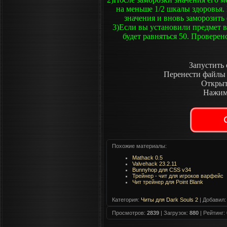
на меньше 1/2 шкалы здоровья.
значения и вновь заморозить
3)Если вы установили предмет в 
будет равняться 50. Провере
Запустить 
Перенести файлы 
Открыт
Нажим
Похожие материалы:
Mathack 0.5
Valvehack 23.2.11
Bunnyhop для CSS v34
Трейнер - чит для игроков варфейс
Чит трейнер для Point Blank
Категория
:
Читы для Dark Souls 2
|
Добавил
:
Просмотров
:
2839
|
Загрузок
:
880
|
Рейтинг
: