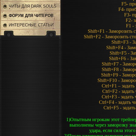
F5- пр
ЧИТЫ ДЛЯ DARK SOULS
F4- при
F3- п
2
ФОРУМ ДЛЯ ЧИТЕРОВ
F2- 
ИНТЕРЕСНЫЕ СТАТЬИ
F1 -
Shift+F1 - Заморозить 
Shift+F2 - Заморозить ст
Shift+F3 - 
Shift+F4 - За
Shift+F5 - З
Shift+F6 - З
Shift+F7 - Замо
Shift+F8 - Замо
Shift+F9 - Замор
Shift+F10 - Замор
Ctrl+F1 – задать
Ctrl+F2 - задать
Ctrl+F3 - задать
Ctrl+F4 - задать 
Ctrl+F5 - задат
1)Опытным игрокам этот трейнер 
выполнены через заморозку зна
удара, если сила этого
2)После заморозки значения его 