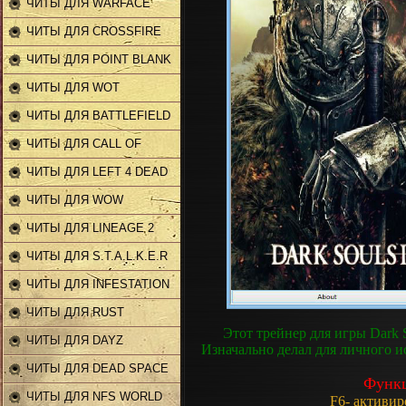
ЧИТЫ ДЛЯ WARFACE
ЧИТЫ ДЛЯ CROSSFIRE
ЧИТЫ ДЛЯ POINT BLANK
ЧИТЫ ДЛЯ WOT
ЧИТЫ ДЛЯ BATTLEFIELD
ЧИТЫ ДЛЯ CALL OF
DUTY
ЧИТЫ ДЛЯ LEFT 4 DEAD
2
ЧИТЫ ДЛЯ WOW
ЧИТЫ ДЛЯ LINEAGE 2
ЧИТЫ ДЛЯ S.T.A.L.K.E.R
ЧИТЫ ДЛЯ INFESTATION
ЧИТЫ ДЛЯ RUST
Этот трейнер для игры Dark S
ЧИТЫ ДЛЯ DAYZ
Изначально делал для личного и
ЧИТЫ ДЛЯ DEAD SPACE
Функц
2
ЧИТЫ ДЛЯ NFS WORLD
F6- активи