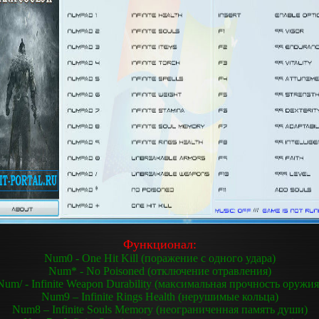
Функционал:
Num0 - One Hit Kill (поражение с одного удара)
Num* - No Poisoned (отключение отравления)
Num/ - Infinite Weapon Durability (максимальная прочность оружия
Num9 – Infinite Rings Health (нерушимые кольца)
Num8 – Infinite Souls Memory (неограниченная память души)