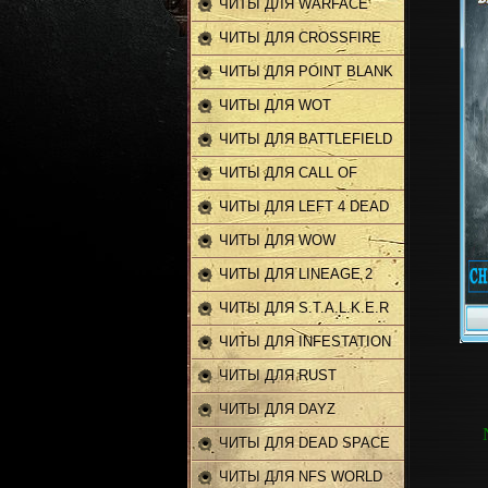
ЧИТЫ ДЛЯ WARFACE
ЧИТЫ ДЛЯ CROSSFIRE
ЧИТЫ ДЛЯ POINT BLANK
ЧИТЫ ДЛЯ WOT
ЧИТЫ ДЛЯ BATTLEFIELD
ЧИТЫ ДЛЯ CALL OF
DUTY
ЧИТЫ ДЛЯ LEFT 4 DEAD
2
ЧИТЫ ДЛЯ WOW
ЧИТЫ ДЛЯ LINEAGE 2
ЧИТЫ ДЛЯ S.T.A.L.K.E.R
ЧИТЫ ДЛЯ INFESTATION
ЧИТЫ ДЛЯ RUST
ЧИТЫ ДЛЯ DAYZ
ЧИТЫ ДЛЯ DEAD SPACE
2
ЧИТЫ ДЛЯ NFS WORLD