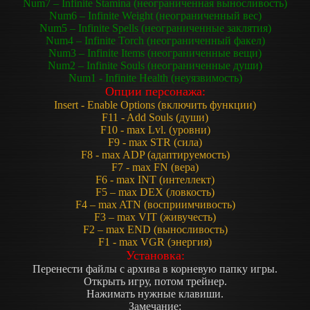
Num7 – Infinite Stamina (неограниченная выносливость)
Num6 – Infinite Weight (неограниченный вес)
Num5 – Infinite Spells (неограниченные заклятия)
Num4 – Infinite Torch (неограниченный факел)
Num3 – Infinite Items (неограниченные вещи)
Num2 – Infinite Souls (неограниченные души)
Num1 - Infinite Health (неуязвимость)
Опции персонажа:
Insert - Enable Options (включить функции)
F11 - Add Souls (души)
F10 - max Lvl. (уровни)
F9 - max STR (сила)
F8 - max ADP (адаптируемость)
F7 - max FN (вера)
F6 - max INT (интеллект)
F5 – max DEX (ловкость)
F4 – max ATN (восприимчивость)
F3 – max VIT (живучесть)
F2 – max END (выносливость)
F1 - max VGR (энергия)
Установка:
Перенести файлы с архива в корневую папку игры.
Открыть игру, потом трейнер.
Нажимать нужные клавиши.
Замечание: