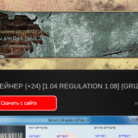
lation 1.08] {GRIZZLY}
 для Dark Souls 2
ЕЙНЕР (+24) [1.04 REGULATION 1.08] {GRI
15