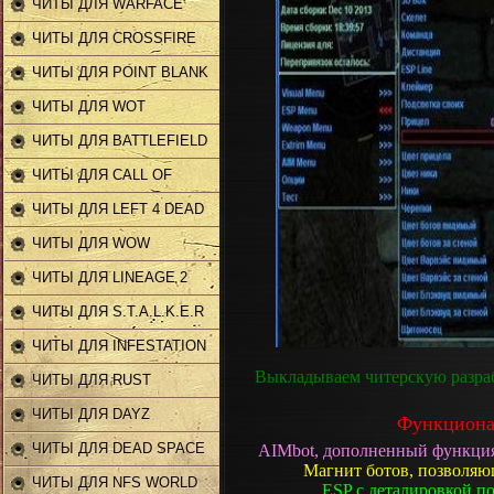
ЧИТЫ ДЛЯ WARFACE
ЧИТЫ ДЛЯ CROSSFIRE
ЧИТЫ ДЛЯ POINT BLANK
ЧИТЫ ДЛЯ WOT
ЧИТЫ ДЛЯ BATTLEFIELD
ЧИТЫ ДЛЯ CALL OF
DUTY
ЧИТЫ ДЛЯ LEFT 4 DEAD
2
ЧИТЫ ДЛЯ WOW
ЧИТЫ ДЛЯ LINEAGE 2
ЧИТЫ ДЛЯ S.T.A.L.K.E.R
ЧИТЫ ДЛЯ INFESTATION
Выкладываем читерскую разра
ЧИТЫ ДЛЯ RUST
ЧИТЫ ДЛЯ DAYZ
Функциона
ЧИТЫ ДЛЯ DEAD SPACE
AIMbot, дополненный функциям
Магнит ботов, позволяю
2
ЧИТЫ ДЛЯ NFS WORLD
ESP с деталировкой п