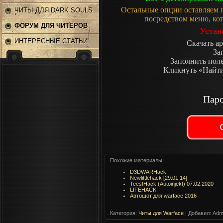
Остальные опции оставляем г
ЧИТЫ ДЛЯ DARK SOULS
посредством меню, ко
2
ФОРУМ ДЛЯ ЧИТЕРОВ
Устан
ИНТЕРЕСНЫЕ СТАТЬИ
Скачать а
За
Заполнить поле
Кликнуть «Найти»
Паро
Похожие материалы:
D3DWARHack
Newlittlehack [29.01.14]
TeestHack (Autoinjekt) 07.02.2020
LIFEHACK
Автошот для warface 2016
Категория
:
Читы для Warface
|
Добавил
: Adm