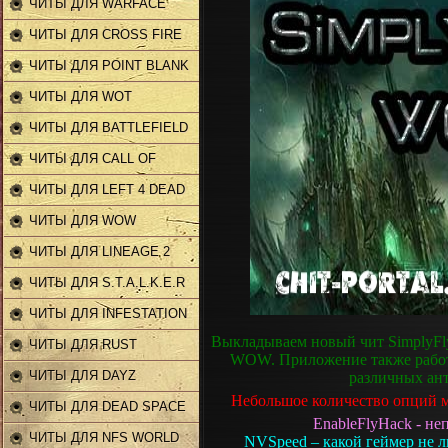
ЧИТЫ ДЛЯ WARFACE
ЧИТЫ ДЛЯ CROSS FIRE
ЧИТЫ ДЛЯ POINT BLANK
ЧИТЫ ДЛЯ WOT
ЧИТЫ ДЛЯ BATTLEFIELD
ЧИТЫ ДЛЯ CALL OF
DUTY
ЧИТЫ ДЛЯ LEFT 4 DEAD
2
ЧИТЫ ДЛЯ WOW
ЧИТЫ ДЛЯ LINEAGE 2
ЧИТЫ ДЛЯ S.T.A.L.K.E.R
ЧИТЫ ДЛЯ INFESTATION
Выкладываем новый чит SimplyFly
ЧИТЫ ДЛЯ RUST
WOW. Приложение также работае
ЧИТЫ ДЛЯ DAYZ
различных ант
Небольшое количество опций м
ЧИТЫ ДЛЯ DEAD SPACE
EnableFlyHack - не
2
ЧИТЫ ДЛЯ NFS WORLD
NVSpeed – какой геймер не л