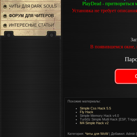
PlayDead - притвориться 
ЧИТЫ ДЛЯ DARK SOULS
Установка не требует описани
2
ФОРУМ ДЛЯ ЧИТЕРОВ
ИНТЕРЕСНЫЕ СТАТЬИ
За
В появившемся окне,
Паро
Похожие материалы:
Simple Css Hack 5.5
Fly Hack
Simple Memory Hack v4.0
Turb0z Simple Mutli Hack [ESP, Trigge
M4 Simple Hack v2
Категория
:
Читы для WoW
|
Добавил
: Admin 