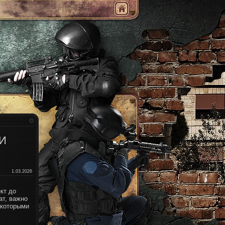
И
1.03.2026
кт до
ат, важно
 которыми