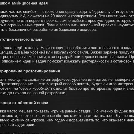
шком амбициозная идея
амых частых ошибок — стремление сразу создать “идеальную” игру: с о
одвинутым ИИ, сюжетом на 20 часов и кооперативом. Это может быть от
удущем, но для первого проекта важно выбрать простую идею, которую
ть в ограниченные сроки. Лучше завершить небольшой проект и научитьс
ять в бесконечной разработке амбициозного шедевра.
утствие чёткого плана
 плана ведёт к хаосу. Начинающие разработчики часто начинают с кода,
цепции, дизайна уровней или визуального стиля. Важно заранее продум
 игры, основные механики, этапы разработки и даже возможные риски. П
 описанием идеи и задач поможет избежать растерянности и остановок 
орирование прототипирования
атят месяцы на создание интерфейсов, уровней или артов, не проверив 
Прототипирование — это быстрый способ понять, будет ли игра интересн
ототип на “серых коробках” позволит быстро протестировать идею и вне
вки до начала основной разработки.
ляция от обратной связи
ики часто мешает показать игру на ранней стадии. Но именно фидбек по
бые места, о которых сам разработчик может не догадываться. Лучше по
вную критику от игроков, чем годами дорабатывать то, что окажется не
ересным аудитории.