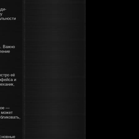
ди-
ру
альности
а. Важно
ление
ыстро её
рфейса и
механик,
ное —
а может
убликовать,
основные