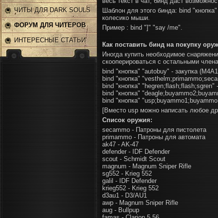
весь текст в чат, бинд даст возможнос
ЧИТЫ ДЛЯ DARK SOULS
Шаблон для этого бинда: bind "кнопка"
колесико мыши.
2
ФОРУМ ДЛЯ ЧИТЕРОВ
Пример : bind "]" "say /me".
ИНТЕРЕСНЫЕ СТАТЬИ
Как поставить бинд на покупку ору
Иногда купить необходимое снаряжени
скооперироваться с остальными члена
bind "кнопка" "autobuy" - закупка (M4A
bind "кнопка" "vesthelm;primammo;seca
bind "кнопка" "hegren;flash;flash;sgren" 
bind "кнопка" "deagle;buyammo2;buya
bind "кнопка" "usp;buyammo1;buyammo
[Вместо usp можно написать любое дру
Список оружия:
secammo - Патроны для пистолета
primammo - Патроны для автомата
ak47 - AK-47
defender - IDF Defender
scout - Schmidt Scout
magnum - Magnum Sniper Rifle
sg552 - Krieg 552
galil - IDF Defender
krieg552 - Krieg 552
d3au1 - D3/AU1
awp - Magnum Sniper Rifle
aug - Bullpup
famas - Clarion 5.56