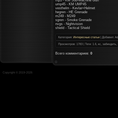
mp5 - KM Sub-Machine Gun
ump45 - KM UMP45
vesthelm - Kevlar+Helmet
hegren - HE Grenade
m249 - M249
sgren - Smoke Grenade
nvgs - Nightvision
shield - Tactical Shield
Категория
:
Интересные статьи
|
Добавил
:
Ad
Просмотров
:
1783
|
Теги
:
1.6, кс, забиндить,
Всего комментариев
:
0
Copyright © 2019-
2026