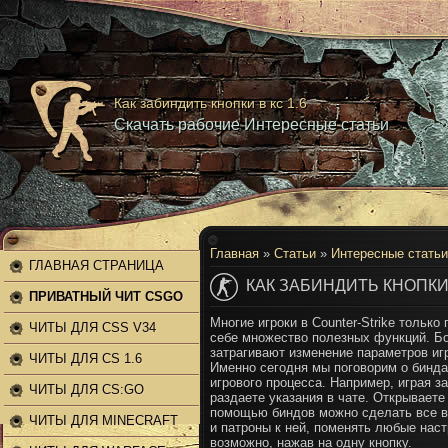
Как забиндить кнопки в кс 1.6
Скачать рабочие Интересные статьи
Главная
»
Статьи
»
Интересные статьи
ГЛАВНАЯ СТРАНИЦА
КАК ЗАБИНДИТЬ КНОПКИ 
ПРИВАТНЫЙ ЧИТ CSGO
Многие игроки в Counter-Strike только
ЧИТЫ ДЛЯ CSS V34
себе множество полезных функций. Б
затрагивают изменение параметров игр
ЧИТЫ ДЛЯ CS 1.6
Именно сегодня мы поговорим о бинда
игрового процесса. Например, играя з
ЧИТЫ ДЛЯ CS:GO
раздаете указания в чате. Открываете ч
помощью биндов можно сделать все в
ЧИТЫ ДЛЯ MINECRAFT
и патроны к ней, поменять любые нас
возможно, нажав на одну кнопку.