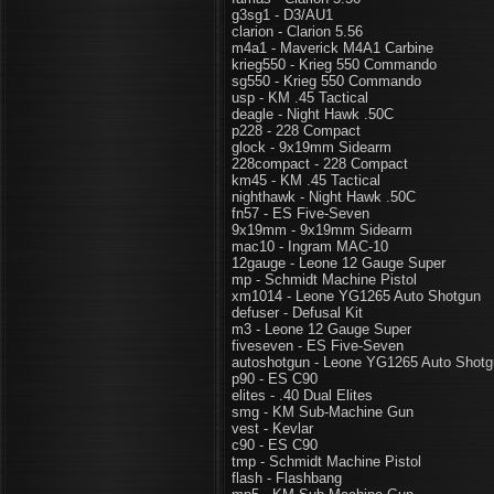
g3sg1 - D3/AU1
clarion - Clarion 5.56
m4a1 - Maverick M4A1 Carbine
krieg550 - Krieg 550 Commando
sg550 - Krieg 550 Commando
usp - KM .45 Tactical
deagle - Night Hawk .50C
p228 - 228 Compact
glock - 9x19mm Sidearm
228compact - 228 Compact
km45 - KM .45 Tactical
nighthawk - Night Hawk .50C
fn57 - ES Five-Seven
9x19mm - 9x19mm Sidearm
mac10 - Ingram MAC-10
12gauge - Leone 12 Gauge Super
mp - Schmidt Machine Pistol
xm1014 - Leone YG1265 Auto Shotgun
defuser - Defusal Kit
m3 - Leone 12 Gauge Super
fiveseven - ES Five-Seven
autoshotgun - Leone YG1265 Auto Shot
p90 - ES C90
elites - .40 Dual Elites
smg - KM Sub-Machine Gun
vest - Kevlar
c90 - ES C90
tmp - Schmidt Machine Pistol
flash - Flashbang