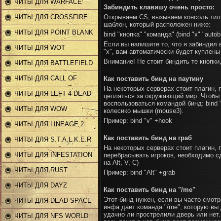
ЧИТЫ ДЛЯ WARFACE
Забиндить клавишу очень просто:
ЧИТЫ ДЛЯ CROSSFIRE
Открываем CS, вызываем консоль тил
шаблон, который расположен ниже:
ЧИТЫ ДЛЯ POINT BLANK
bind "кнопка" "команда" (bind "x" "autob
Если вы напишите то, что я забиндил 
ЧИТЫ ДЛЯ WOT
"x", вам автоматически будет куплены
Внимание! Не стоит биндить те кнопки
ЧИТЫ ДЛЯ BATTLEFIELD
ЧИТЫ ДЛЯ CALL OF
Как поставить бинд на паутину
На некоторых серверах стоит плагин, 
DUTY
ЧИТЫ ДЛЯ LEFT 4 DEAD
цепляться за окружающий мир. Чтобы
воспользоваться командой бинд: bind 
2
ЧИТЫ ДЛЯ WOW
колесико мышки (mouse3).
Пример: bind "v" +hook
ЧИТЫ ДЛЯ LINEAGE 2
Как поставить бинд на граб
ЧИТЫ ДЛЯ S.T.A.L.K.E.R
На некоторых серверах стоит плагин,
ЧИТЫ ДЛЯ INFESTATION
перебрасывать игроков, необходимо сд
на Alt, V, C)
ЧИТЫ ДЛЯ RUST
Пример: bind "Alt" +grab
ЧИТЫ ДЛЯ DAYZ
Как поставить бинд на "/me"
Этот бинд нужен, если вы часто смот
ЧИТЫ ДЛЯ DEAD SPACE
инфа дает команда "/me", которую вы 
удачно ли прострелили дверь или нет.
2
ЧИТЫ ДЛЯ NFS WORLD