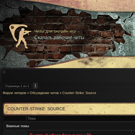
Читы для онлайн игр
Скачать рабочие читы
1
Страница
1
из
1
Форум читеров
»
Обсуждение читов
»
Counter-Strike: Source
COUNTER-STRIKE: SOURCE
Тема
Важные темы