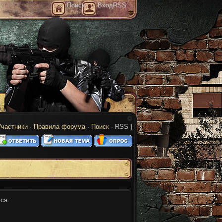
Поиск
Вход
RSS
Участники
·
Правила форума
·
Поиск
· RSS ]
ся.