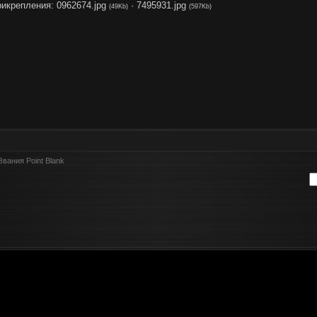
рикрепления:
0962674.jpg
·
7495931.jpg
(49Kb)
(597Kb)
Звания Point Blank