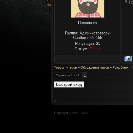
П
Полковник
Группа: Администраторы
Сообщений:
155
Репутация:
25
Статус:
Offline
Форум читеров
»
Обсуждение читов
»
Point Blank
»
1
Страница
1
из
1
Copyright © 2019-
2026