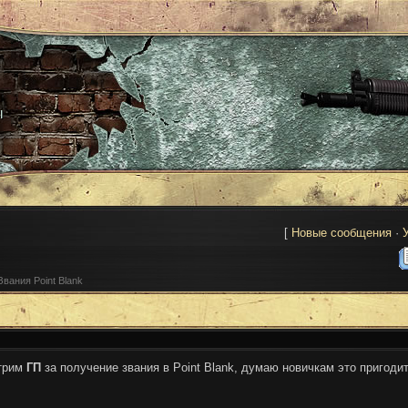
ы
[
Новые сообщения
·
Звания Point Blank
трим
ГП
за получение звания в Point Blank, думаю новичкам это пригодит