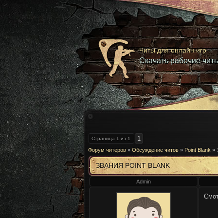
Читы для онлайн игр
Скачать рабочие чит
1
Страница
1
из
1
Форум читеров
»
Обсуждение читов
»
Point Blank
»
ЗВАНИЯ POINT BLANK
Admin
Смо